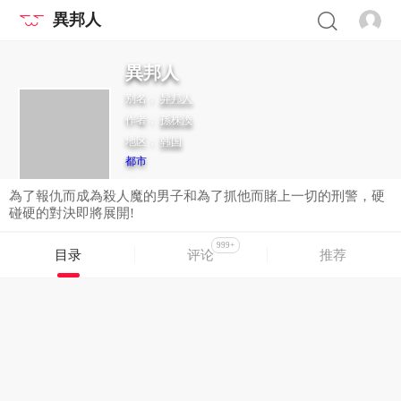
異邦人
異邦人
别名：
异邦人
作者：
孫株渙
地区：
韩国
都市
為了報仇而成為殺人魔的男子和為了抓他而賭上一切的刑警，硬
碰硬的對決即將展開!
999+
目录
评论
推荐